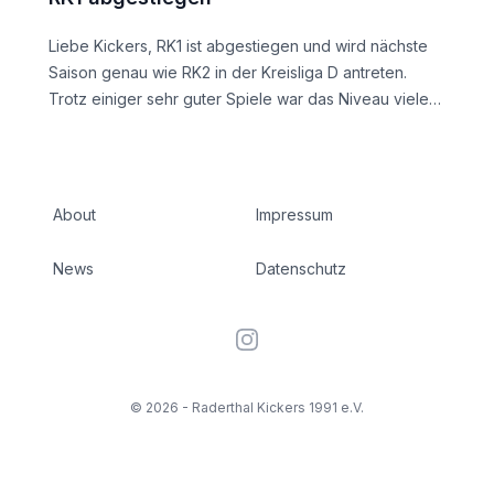
mit dem ersten Training der Vorbereitung. Solltet ihr
Menschen kennen, die Lust haben einzusteigen,
Liebe Kickers, RK1 ist abgestiegen und wird nächste
meldet euch gerne!
Saison genau wie RK2 in der Kreisliga D antreten.
Trotz einiger sehr guter Spiele war das Niveau vieler
anderer Mannschaften in der Kreisliga C einfach zu
hoch. In der nächsten Saison formieren sich die
Mannschaften dann neu. Solltet ihr Lust haben in den
Spielbetrieb (wieder)einzusteigen oder Menschen
About
Impressum
kennen, die das wollen, dann meldet euch einfach
gern. Wir freuen uns schon jetzt auf die nächste
News
Datenschutz
Saison!
Instagram
©
2026
- Raderthal Kickers 1991 e.V.