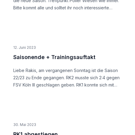
die neue Saison. Treffpunkt Poller Wiesen wie immer.
&#9917;
wird eine Erfahrung. &#128514; Am Sonntag, den 20.
Bitte kommt alle und solltet ihr noch interessierte
August geht es dann für beide Teams in der Kreisliga
Kicker im Umfeld haben - nehmt sie einfach mit! Wir
D weiter.
freuen uns auf euch :)
12. Juni 2023
Saisonende + Trainingsauftakt
Liebe Rakis, am vergangenen Sonntag ist die Saison
22/23 zu Ende gegangen. RK2 musste sich 2:4 gegen
FSV Köln III geschlagen geben. RK1 konnte sich mit
einem sensationellen 7:5-Kampfsieg gegen Casa
Espana III aus der Kreisliga C verabschieden. In der
nächsten Saison starten RK1 und RK2 also in der
Kreisliga D. Allen, die sich nach dieser Saison von den
Rakis verabschieden, wünschen wir alles Gute! Der
30. Mai 2023
Trainingsauftakt für die Saison 23/34 startet am 04.07.
RK1 abgestiegen