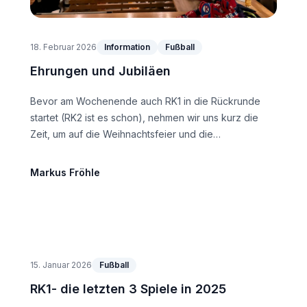
18. Februar 2026
Information
Fußball
Ehrungen und Jubiläen
Bevor am Wochenende auch RK1 in die Rückrunde
startet (RK2 ist es schon), nehmen wir uns kurz die
Zeit, um auf die Weihnachtsfeier und die
Mitgliederversammlung zurückzublicken und auf
einige Ehrungen und Jubiläen zu schauen. Bei der
Markus
Fröhle
Mitgliederversammlung im Januar gab es Zuwachs im
Vorstand: Levent Saran übernimmt das Amt des
Geschäftsführers. Außerdem wurde nicht nur aufs
Geschäftsjahr 2025 zurückgeblickt, sondern auch aufs
Sportjahr. Es gab drei Auszeichnungen: Spieler des
Jahres (von den Anwesenden auf der
15. Januar 2026
Fußball
Weihnachtsfeier gewählt), Torschützenkönig und
RK1- die letzten 3 Spiele in 2025
Dauerbrenner (meiste Spiele) im Kalenderjahr 2025.