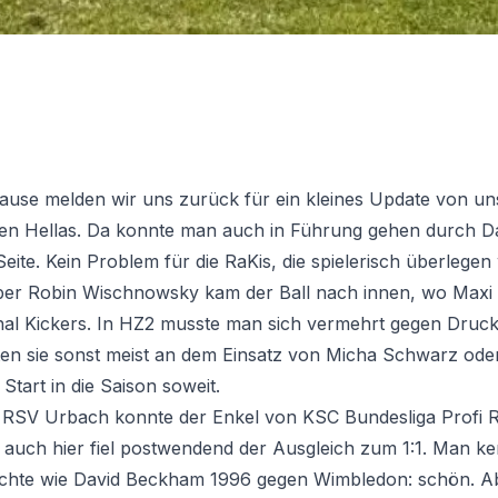
ause melden wir uns zurück für ein kleines Update von un
egen Hellas. Da konnte man auch in Führung gehen durch D
eite. Kein Problem für die RaKis, die spielerisch überlegen
Über Robin Wischnowsky kam der Ball nach innen, wo Maxi 
rthal Kickers. In HZ2 musste man sich vermehrt gegen D
erten sie sonst meist an dem Einsatz von Micha Schwarz o
Start in die Saison soweit.
 RSV Urbach konnte der Enkel von KSC Bundesliga Profi R
uch hier fiel postwendend der Ausgleich zum 1:1. Man kenn
chte wie David Beckham 1996 gegen Wimbledon: schön. Abe