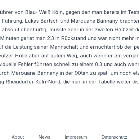
rer von Blau- Weiß Köln, gegen den man bereits im Testsp
in Führung. Lukas Bartsch und Marouane Bannany brachten
 absolut ebenbürtig, musste aber in der zweiten Halbzei
 Minuten geriet man 2:3 in Rückstand und war nicht mehr in
f die Leistung seiner Mannschaft und ernüchtert ob der p
r/Deutzer Hölle aber auf gutem Weg, auch wenn er am verg
ndividuelle Fehler führten schnell zu einem 0:3 und auch we
urch Marouane Bannany in der 90ten zu spät, um noch e
Rheindörfer Köln-Nord, die man in der Tabelle weiter dis
About
News
Impressum
Datenschutz