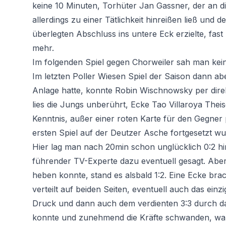
keine 10 Minuten, Torhüter Jan Gassner, der an d
allerdings zu einer Tätlichkeit hinreißen ließ und
überlegten Abschluss ins untere Eck erzielte, fas
mehr.
Im folgenden Spiel gegen Chorweiler sah man keine
Im letzten Poller Wiesen Spiel der Saison dann abe
Anlage hatte, konnte Robin Wischnowsky per direkt
lies die Jungs unberührt, Ecke Tao Villaroya The
Kenntnis, außer einer roten Karte für den Gegner 
ersten Spiel auf der Deutzer Asche fortgesetzt wu
Hier lag man nach 20min schon unglücklich 0:2 
führender TV-Experte dazu eventuell gesagt. Abe
heben konnte, stand es alsbald 1:2. Eine Ecke bra
verteilt auf beiden Seiten, eventuell auch das ein
Druck und dann auch dem verdienten 3:3 durch das
konnte und zunehmend die Kräfte schwanden, war 