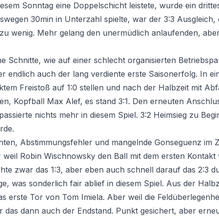
iesem Sonntag eine Doppelschicht leistete, wurde ein dritt
 deswegen 30min in Unterzahl spielte, war der 3:3 Ausgleich
t zu wenig. Mehr gelang den unermüdlich anlaufenden, aber
 Schnitte, wie auf einer schlecht organisierten Betriebspar
r endlich auch der lang verdiente erste Saisonerfolg. In e
em Freistoß auf 1:0 stellen und nach der Halbzeit mit Abf
isen, Kopfball Max Alef, es stand 3:1. Den erneuten Ansch
passierte nichts mehr in diesem Spiel. 3:2 Heimsieg zu Beg
rde.
hinten, Abstimmungsfehler und mangelnde Gonseguenz im 
r weil Robin Wischnowsky den Ball mit dem ersten Kontak
chte zwar das 1:3, aber eben auch schnell darauf das 2:3 d
zige, was sonderlich fair ablief in diesem Spiel. Aus der Ha
 erste Tor von Tom Imiela. Aber weil die Feldüberlegenhe
das dann auch der Endstand. Punkt gesichert, aber erneut